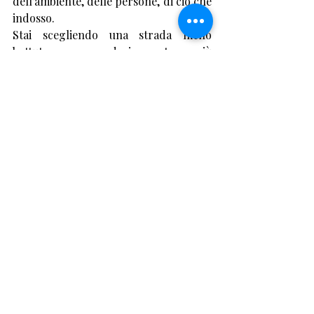
dell’ambiente, delle persone, di ciò che 
indosso.
Stai scegliendo una strada meno 
battuta, ma decisamente più 
significativa. Un modo diverso di 
essere alla moda: essere te stessa, 
davvero.
Post recenti
Mostra tutti