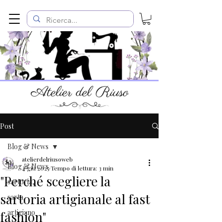
Post
Blog & News
atelierdelriusoweb
Blog & News
4 giu 2025
Tempo di lettura: 3 min
"Perché scegliere la
sartoria,
sartoria artigianale al fast
sarta
artigiano
fashion"