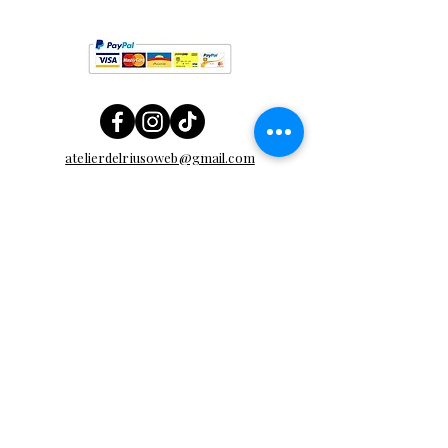
atelierdelriusoweb@gmail.com
+39 320 850 6661
Atelier del Riuso di Mainardi Claudia
Via Landa 2/A
40050 - Calderino (BO)
Email
*
Sì, desidero iscrivermi alla 
vostra newsletter.
*