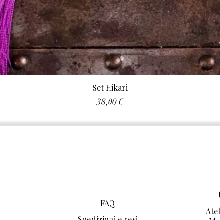
Set Hikari
Prezzo
38,00 €
FAQ
Atel
Spedizioni e resi