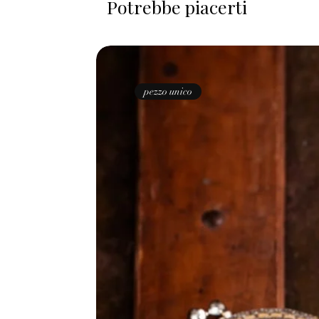
Potrebbe piacerti
pezzo unico