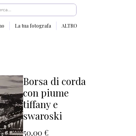
mo
La tua fotografa
ALTRO
Borsa di corda
con piume
tiffany e
swaroski
Prezzo
50,00 €