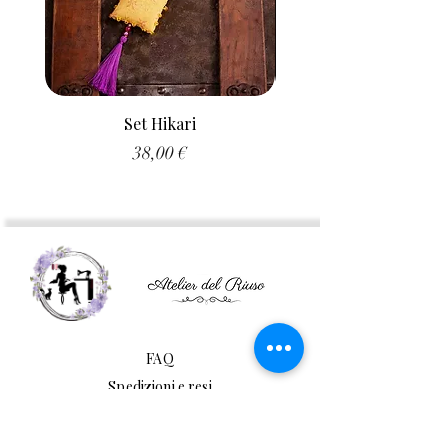
Set Hikari
Prezzo
38,00 €
FAQ
Spedizioni e resi
Metodi di pagamento
Cookie e Privacy policy