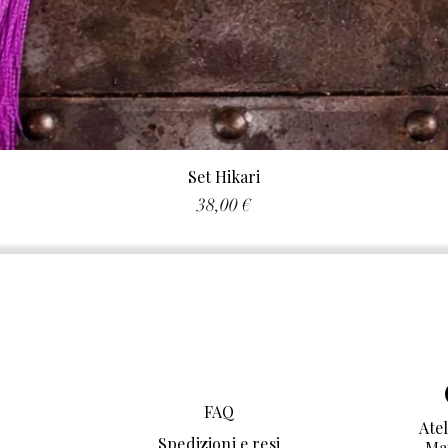
Set Hikari
Prezzo
38,00 €
FAQ
Atel
Spedizioni e resi
Ma