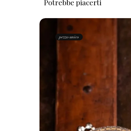
Potrebbe piacerti
pezzo unico