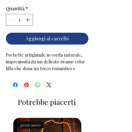
Quantità
*
Aggiungi al carrello
Pochette artigianale in corda naturale,
impreziosita da un delicato ricamo color
lilla che dona un tocco romantico e
raffinato. Compatta ma capiente, è
l’accessorio perfetto per custodire i tuoi
piccoli oggetti con stile. Realizzata a
mano con cura nei dettagli, unisce la
Potrebbe piacerti
semplicità dei materiali naturali
all’eleganza del ricamo, trasformandosi
in un pezzo unico e versatile, ideale sia
per il giorno che per la sera.
pezzo unico
pezzo unico